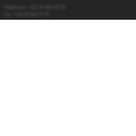
Téléphone : +221 33 859 29 79
Fax : +221 33 825 17 70
Nous écrire :
pasec@confemen.org
Portails et sites
Confemen
Conférence des ministres de l'Education des Etats et
gouvernements de la Francophonie
Pacte
Programme d'Appui au Changement et à la transformation
et l'Education