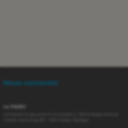
Nous contacter
Le PASEC
Complexe Sicap point E Immeuble C, 3ème étage Avenue
Cheikh Anta Diop BP : 3220 Dakar Sénégal