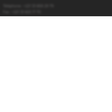
Téléphone : +221 33 859 29 79
Fax : +221 33 825 17 70
Nous écrire :
pasec@confemen.org
Portails et sites
Confemen
Conférence des ministres de l'Education des Etats et
gouvernements de la Francophonie
Pacte
Programme d'Appui au Changement et à la transformation
et l'Education