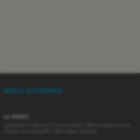
Nous contacter
Le PASEC
Complexe Sicap point E Immeuble C, 3ème étage Avenue
Cheikh Anta Diop BP : 3220 Dakar Sénégal